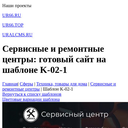
Наши проекты
UR66.RU
UR66.TOP
URALCMS.RU
Сервисные и ремонтные
центры: готовый сайт на
шаблоне K-02-1
Главная
|
Сферы
|
Техника, товары для дома
|
Сервисные и
ремонтные центры
|
Шаблон K-02-1
Вернуться к списку шаблонов
Цветовые вариации шаблона