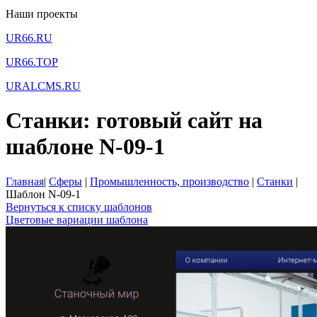
Наши проекты
UR66.RU
UR66.TOP
URALCMS.RU
Станки: готовый сайт на
шаблоне N-09-1
Главная
|
Сферы
|
Промышленность, производство
|
Станки
|
Шаблон N-09-1
Вернуться к списку шаблонов
Цветовые вариации шаблона