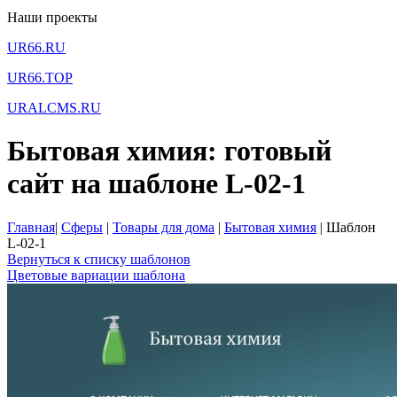
Наши проекты
UR66.RU
UR66.TOP
URALCMS.RU
Бытовая химия: готовый
сайт на шаблоне L-02-1
Главная
|
Сферы
|
Товары для дома
|
Бытовая химия
|
Шаблон
L-02-1
Вернуться к списку шаблонов
Цветовые вариации шаблона