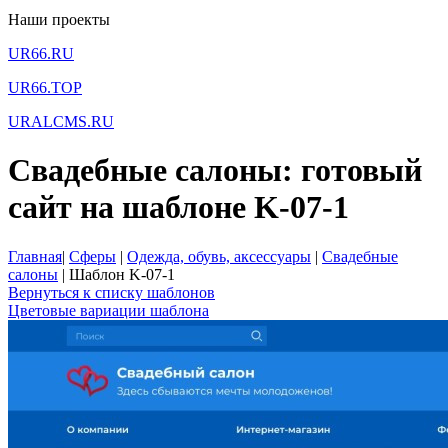
Наши проекты
UR66.RU
UR66.TOP
URALCMS.RU
Свадебные салоны: готовый
сайт на шаблоне K-07-1
Главная
|
Сферы
|
Одежда, обувь, аксессуары
|
Свадебные
салоны
|
Шаблон K-07-1
Вернуться к списку шаблонов
Цветовые вариации шаблона