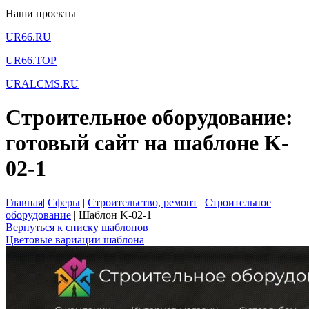
Наши проекты
UR66.RU
UR66.TOP
URALCMS.RU
Строительное оборудование:
готовый сайт на шаблоне K-
02-1
Главная
|
Сферы
|
Строительство, ремонт
|
Строительное
оборудование
|
Шаблон K-02-1
Вернуться к списку шаблонов
Цветовые вариации шаблона