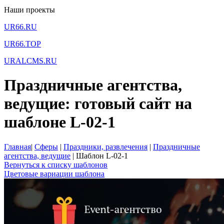
Наши проекты
UR66.RU
UR66.TOP
URALCMS.RU
Праздничные агентства,
ведущие: готовый сайт на
шаблоне L-02-1
Главная
|
Сферы
|
Праздники, развлечения
|
Праздничные
агентства, ведущие
|
Шаблон L-02-1
Вернуться к списку шаблонов
Цветовые вариации шаблона