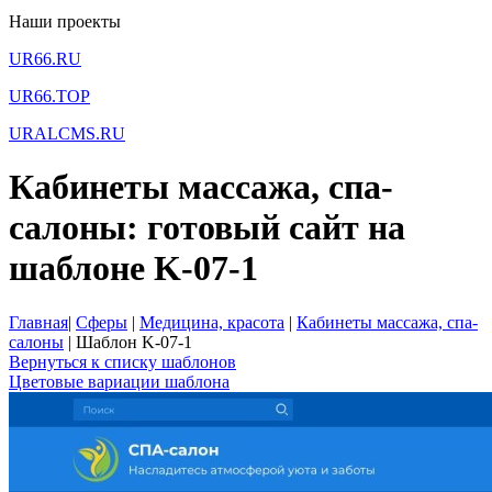
Наши проекты
UR66.RU
UR66.TOP
URALCMS.RU
Кабинеты массажа, спа-
салоны: готовый сайт на
шаблоне K-07-1
Главная
|
Сферы
|
Медицина, красота
|
Кабинеты массажа, спа-
салоны
|
Шаблон K-07-1
Вернуться к списку шаблонов
Цветовые вариации шаблона