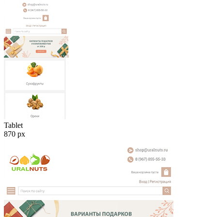
Tablet
870
px